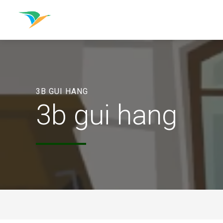
3B GUI HANG
3b gui hang