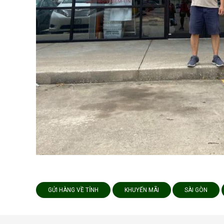
GỬI HÀNG VỀ TỈNH
KHUYẾN MÃI
SÀI GÒN