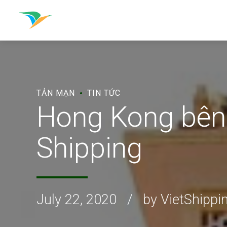
TẢN MẠN
TIN TỨC
Hong Kong bên
Shipping
July 22, 2020
by VietShippi