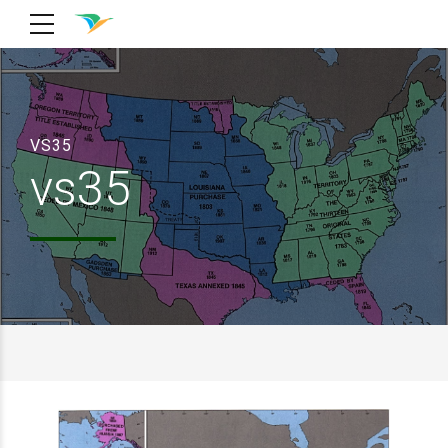
VS35
vs35