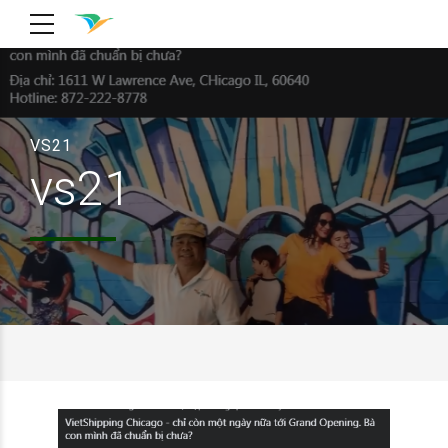
VS21
vs21