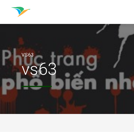
VS63
vs63