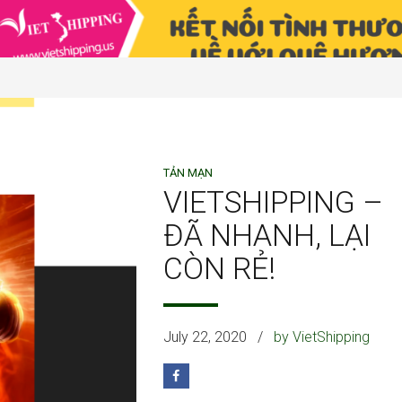
TẢN MẠN
VIETSHIPPING –
ĐÃ NHANH, LẠI
CÒN RẺ!
July 22, 2020
by VietShipping