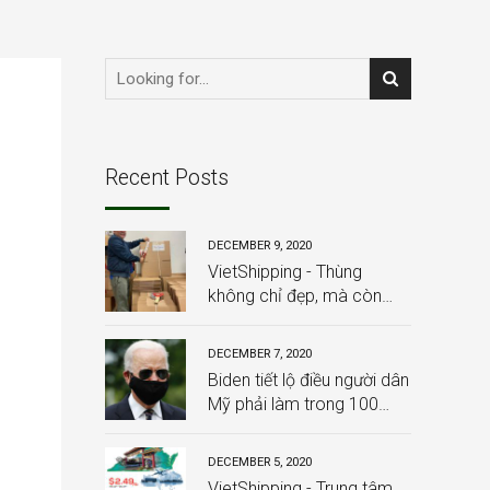
Recent Posts
DECEMBER 9, 2020
VietShipping - Thùng
không chỉ đẹp, mà còn
chắc chắn, và đặc biệt:
HOÀN TOÀN MIỄN PHÍ
DECEMBER 7, 2020
Biden tiết lộ điều người dân
Mỹ phải làm trong 100
ngày từ khi ông nhậm
chức
DECEMBER 5, 2020
VietShipping - Trung tâm