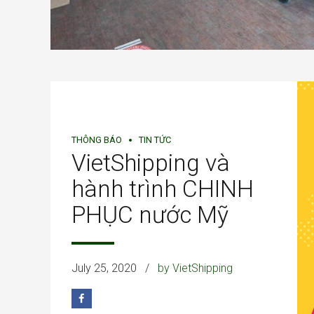
THÔNG BÁO
TIN TỨC
VietShipping và
hành trình CHINH
PHỤC nước Mỹ
July 25, 2020
by VietShipping