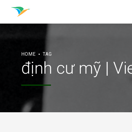
HOME
TAG
định cư mỹ | Vi