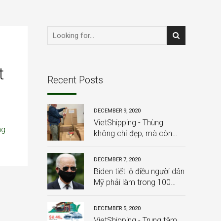
t
Recent Posts
DECEMBER 9, 2020
VietShipping - Thùng
ng
không chỉ đẹp, mà còn
chắc chắn, và đặc biệt:
HOÀN TOÀN MIỄN PHÍ
DECEMBER 7, 2020
Biden tiết lộ điều người dân
Mỹ phải làm trong 100
ngày từ khi ông nhậm
chức
DECEMBER 5, 2020
VietShipping - Trung tâm