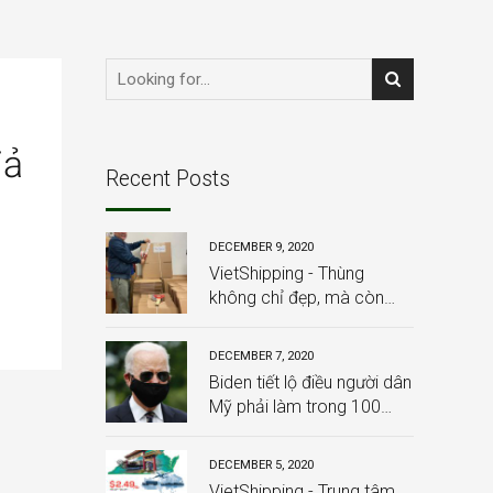
iả
Recent Posts
DECEMBER 9, 2020
VietShipping - Thùng
không chỉ đẹp, mà còn
chắc chắn, và đặc biệt:
HOÀN TOÀN MIỄN PHÍ
DECEMBER 7, 2020
Biden tiết lộ điều người dân
Mỹ phải làm trong 100
ngày từ khi ông nhậm
chức
DECEMBER 5, 2020
VietShipping - Trung tâm