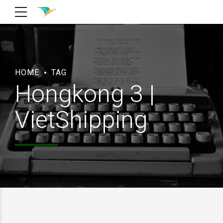
HOME
TAG
Hongkong 3 |
VietShipping