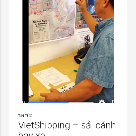
TIN TỨC
VietShipping – sải cánh
bay xa