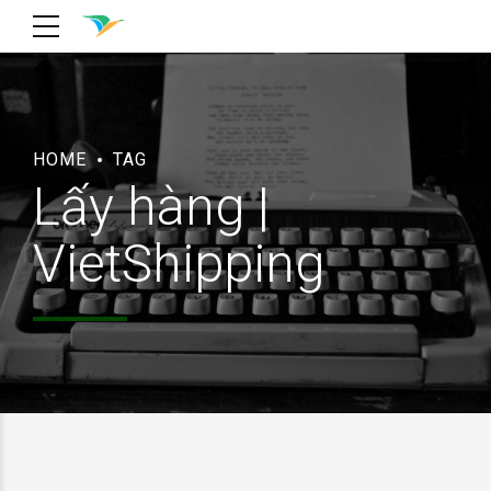
HOME
TAG
Lấy hàng |
VietShipping