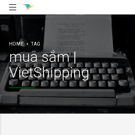
HOME
TAG
mua sắm |
VietShipping