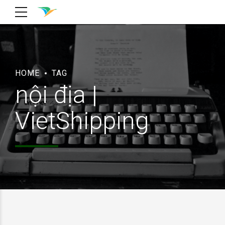
HOME
TAG
nội địa |
VietShipping