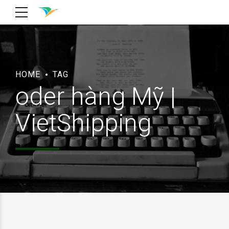
HOME
TAG
oder hàng Mỹ |
VietShipping