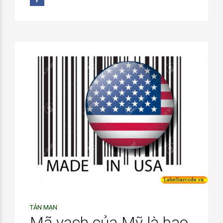
TẢN MẠN
Mã vạch của Mỹ là bao