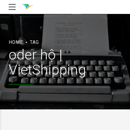
HOME
TAG
oder hộ |
VietShipping