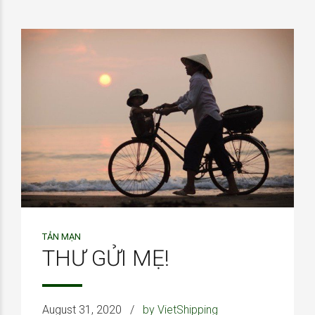
TẢN MẠN
THƯ GỬI MẸ!
August 31, 2020
by VietShipping