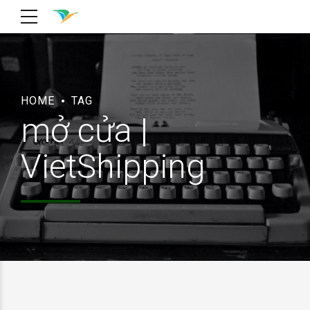
HOME
TAG
mở cửa |
VietShipping